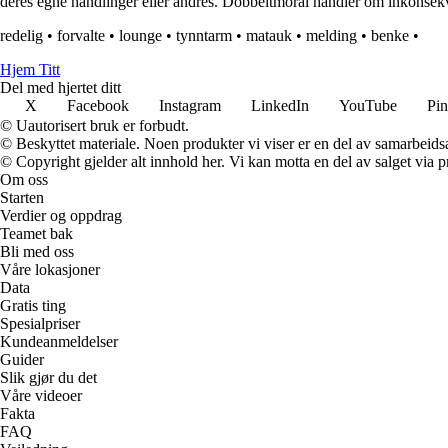
deres egne handlinger eller andres. Dobbeltmoral handler om inkonse
redelig
•
forvalte
•
lounge
•
tynntarm
•
matauk
•
melding
•
benke
•
Hjem Titt
Del med hjertet ditt
X
Facebook
Instagram
LinkedIn
YouTube
Pin
© Uautorisert bruk er forbudt.
© Beskyttet materiale. Noen produkter vi viser er en del av samarbeid
© Copyright gjelder alt innhold her. Vi kan motta en del av salget via pr
Om oss
Starten
Verdier og oppdrag
Teamet bak
Bli med oss
Våre lokasjoner
Data
Gratis ting
Spesialpriser
Kundeanmeldelser
Guider
Slik gjør du det
Våre videoer
Fakta
FAQ