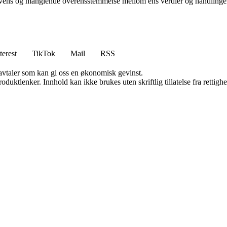
kvens og manglende overensstemmelse mellom ens verdier og handlinge
terest
TikTok
Mail
RSS
savtaler som kan gi oss en økonomisk gevinst.
oduktlenker. Innhold kan ikke brukes uten skriftlig tillatelse fra rettigh