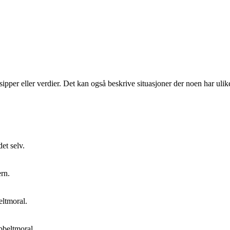
pper eller verdier. Det kan også beskrive situasjoner der noen har ulike
et selv.
rn.
eltmoral.
bbeltmoral.