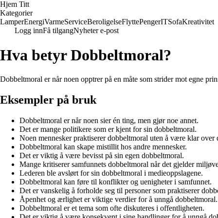
Hjem Titt
Kategorier
Lamper
Energi
Varme
Service
Beroligelse
Flytte
Penger
IT
Sofa
Kreativitet
Logg inn
Få tilgang
Nyheter e-post
Hva betyr Dobbeltmoral?
Dobbeltmoral er når noen opptrer på en måte som strider mot egne prinsi
Eksempler på bruk
Dobbeltmoral er når noen sier én ting, men gjør noe annet.
Det er mange politikere som er kjent for sin dobbeltmoral.
Noen mennesker praktiserer dobbeltmoral uten å være klar over d
Dobbeltmoral kan skape mistillit hos andre mennesker.
Det er viktig å være bevisst på sin egen dobbeltmoral.
Mange kritiserer samfunnets dobbeltmoral når det gjelder miljøve
Lederen ble avslørt for sin dobbeltmoral i medieoppslagene.
Dobbeltmoral kan føre til konflikter og uenigheter i samfunnet.
Det er vanskelig å forholde seg til personer som praktiserer dobb
Åpenhet og ærlighet er viktige verdier for å unngå dobbeltmoral.
Dobbeltmoral er et tema som ofte diskuteres i offentligheten.
Det er viktig å være konsekvent i sine handlinger for å unngå do