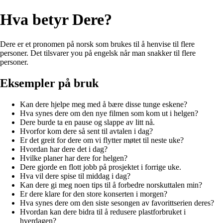
Hva betyr Dere?
Dere er et pronomen på norsk som brukes til å henvise til flere
personer. Det tilsvarer you på engelsk når man snakker til flere
personer.
Eksempler på bruk
Kan dere hjelpe meg med å bære disse tunge eskene?
Hva synes dere om den nye filmen som kom ut i helgen?
Dere burde ta en pause og slappe av litt nå.
Hvorfor kom dere så sent til avtalen i dag?
Er det greit for dere om vi flytter møtet til neste uke?
Hvordan har dere det i dag?
Hvilke planer har dere for helgen?
Dere gjorde en flott jobb på prosjektet i forrige uke.
Hva vil dere spise til middag i dag?
Kan dere gi meg noen tips til å forbedre norskuttalen min?
Er dere klare for den store konserten i morgen?
Hva synes dere om den siste sesongen av favorittserien deres?
Hvordan kan dere bidra til å redusere plastforbruket i
hverdagen?