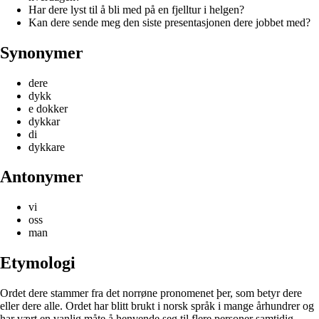
Har dere lyst til å bli med på en fjelltur i helgen?
Kan dere sende meg den siste presentasjonen dere jobbet med?
Synonymer
dere
dykk
e dokker
dykkar
di
dykkare
Antonymer
vi
oss
man
Etymologi
Ordet dere stammer fra det norrøne pronomenet þer, som betyr dere
eller dere alle. Ordet har blitt brukt i norsk språk i mange århundrer og
har vært en vanlig måte å henvende seg til flere personer samtidig.