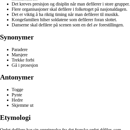
Det kreves presisjon og disiplin når man defilerer i store grupper.
Flere organisasjoner skal defilere i folketoget på nasjonaldagen.
Det er viktig å ha riktig timing når man defilerer til musikk.
Kongefamilien hilser soldatene som defilerer foran slottet.
Danserne skal defilere på scenen som en del av forestillingen.
Synonymer
Paradere
Marsjere
Trekke forbi
Gå i prosesjon
Antonymer
Togge
Pynte
Hedre
Skjemme ut
Etymologi
Ordet defilere har sin opprinnelse fra det franske ordet défiler, som