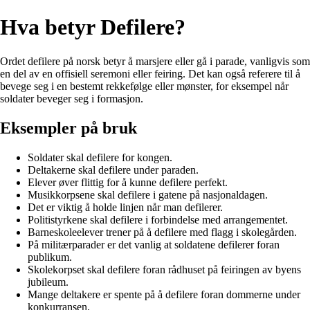
Hva betyr Defilere?
Ordet defilere på norsk betyr å marsjere eller gå i parade, vanligvis som
en del av en offisiell seremoni eller feiring. Det kan også referere til å
bevege seg i en bestemt rekkefølge eller mønster, for eksempel når
soldater beveger seg i formasjon.
Eksempler på bruk
Soldater skal defilere for kongen.
Deltakerne skal defilere under paraden.
Elever øver flittig for å kunne defilere perfekt.
Musikkorpsene skal defilere i gatene på nasjonaldagen.
Det er viktig å holde linjen når man defilerer.
Politistyrkene skal defilere i forbindelse med arrangementet.
Barneskoleelever trener på å defilere med flagg i skolegården.
På militærparader er det vanlig at soldatene defilerer foran
publikum.
Skolekorpset skal defilere foran rådhuset på feiringen av byens
jubileum.
Mange deltakere er spente på å defilere foran dommerne under
konkurransen.