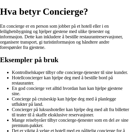
Hva betyr Concierge?
En concierge er en person som jobber på et hotell eller i en
leilighetsbygning og hjelper gjestene med ulike tjenester og
informasjon. Dette kan inkludere å bestille restaurantreservasjoner,
organisere transport, gi turistinformasjon og håndtere andre
forespørsler fra gjestene.
Eksempler på bruk
Kontrollselskaper tilbyr ofte concierge-tjenester til sine kunder.
Hotellconcierger kan hjelpe deg med å bestille bord på
restauranter.
En god concierge vet alltid hvordan han kan hjelpe gjestene
sine.
Concierge på cruiseskip kan hjelpe deg med å planlegge
utflukter på land.
Concierger på luksushoteller kan hjelpe deg med alt fra billetter
til teater til å skaffe eksklusive reservasjoner.
Mange reisebyråer tilbyr concierge-tjenester som en del av sine
premium-pakker.
Det er viktig å velge et hotell med en pålitelig concierge for å