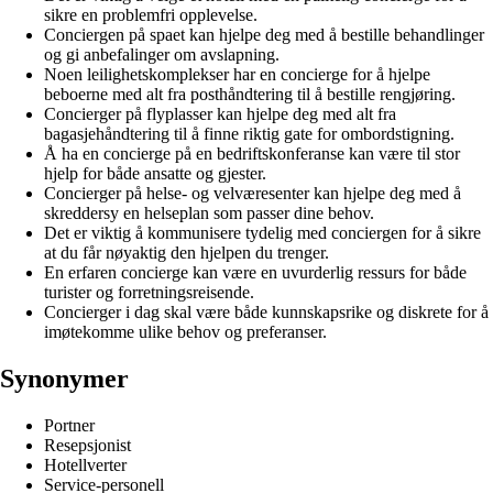
sikre en problemfri opplevelse.
Conciergen på spaet kan hjelpe deg med å bestille behandlinger
og gi anbefalinger om avslapning.
Noen leilighetskomplekser har en concierge for å hjelpe
beboerne med alt fra posthåndtering til å bestille rengjøring.
Concierger på flyplasser kan hjelpe deg med alt fra
bagasjehåndtering til å finne riktig gate for ombordstigning.
Å ha en concierge på en bedriftskonferanse kan være til stor
hjelp for både ansatte og gjester.
Concierger på helse- og velværesenter kan hjelpe deg med å
skreddersy en helseplan som passer dine behov.
Det er viktig å kommunisere tydelig med conciergen for å sikre
at du får nøyaktig den hjelpen du trenger.
En erfaren concierge kan være en uvurderlig ressurs for både
turister og forretningsreisende.
Concierger i dag skal være både kunnskapsrike og diskrete for å
imøtekomme ulike behov og preferanser.
Synonymer
Portner
Resepsjonist
Hotellverter
Service-personell