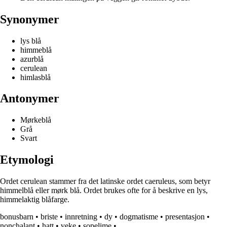
Synonymer
lys blå
himmeblå
azurblå
cerulean
himlasblå
Antonymer
Mørkeblå
Grå
Svart
Etymologi
Ordet cerulean stammer fra det latinske ordet caeruleus, som betyr
himmelblå eller mørk blå. Ordet brukes ofte for å beskrive en lys,
himmelaktig blåfarge.
bonusbarn
•
briste
•
innretning
•
dy
•
dogmatisme
•
presentasjon
•
nonchalant
•
hatt
•
veke
•
sopelime
•