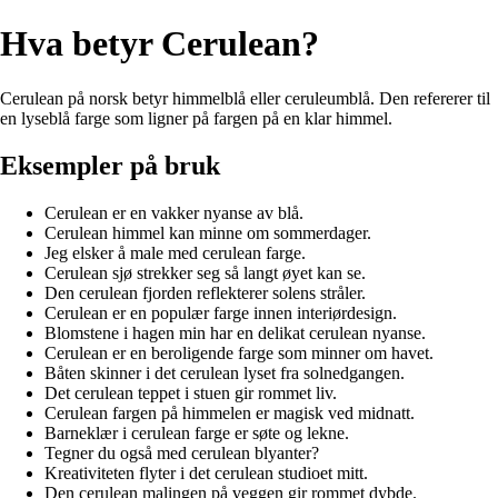
Hva betyr Cerulean?
Cerulean på norsk betyr himmelblå eller ceruleumblå. Den refererer til
en lyseblå farge som ligner på fargen på en klar himmel.
Eksempler på bruk
Cerulean er en vakker nyanse av blå.
Cerulean himmel kan minne om sommerdager.
Jeg elsker å male med cerulean farge.
Cerulean sjø strekker seg så langt øyet kan se.
Den cerulean fjorden reflekterer solens stråler.
Cerulean er en populær farge innen interiørdesign.
Blomstene i hagen min har en delikat cerulean nyanse.
Cerulean er en beroligende farge som minner om havet.
Båten skinner i det cerulean lyset fra solnedgangen.
Det cerulean teppet i stuen gir rommet liv.
Cerulean fargen på himmelen er magisk ved midnatt.
Barneklær i cerulean farge er søte og lekne.
Tegner du også med cerulean blyanter?
Kreativiteten flyter i det cerulean studioet mitt.
Den cerulean malingen på veggen gir rommet dybde.