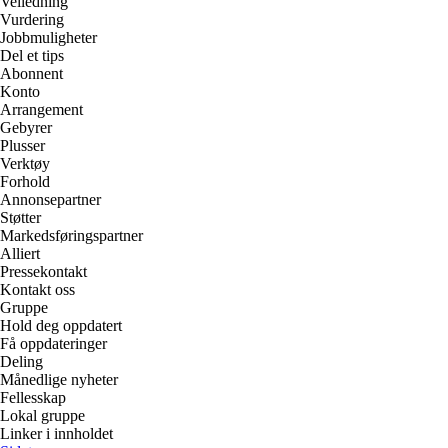
Veiledning
Vurdering
Jobbmuligheter
Del et tips
Abonnent
Konto
Arrangement
Gebyrer
Plusser
Verktøy
Forhold
Annonsepartner
Støtter
Markedsføringspartner
Alliert
Pressekontakt
Kontakt oss
Gruppe
Hold deg oppdatert
Få oppdateringer
Deling
Månedlige nyheter
Fellesskap
Lokal gruppe
Linker i innholdet