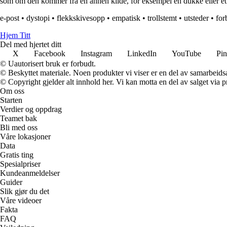
som om den kommer fra en annen kilde, for eksempel en dukke eller et 
e-post
•
dystopi
•
flekkskivesopp
•
empatisk
•
trollstemt
•
utsteder
•
for
Hjem Titt
Del med hjertet ditt
X
Facebook
Instagram
LinkedIn
YouTube
Pin
© Uautorisert bruk er forbudt.
© Beskyttet materiale. Noen produkter vi viser er en del av samarbeid
© Copyright gjelder alt innhold her. Vi kan motta en del av salget via pr
Om oss
Starten
Verdier og oppdrag
Teamet bak
Bli med oss
Våre lokasjoner
Data
Gratis ting
Spesialpriser
Kundeanmeldelser
Guider
Slik gjør du det
Våre videoer
Fakta
FAQ