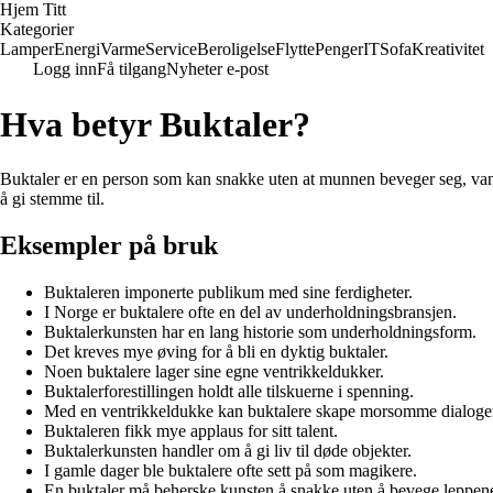
Hjem Titt
Kategorier
Lamper
Energi
Varme
Service
Beroligelse
Flytte
Penger
IT
Sofa
Kreativitet
Logg inn
Få tilgang
Nyheter e-post
Hva betyr Buktaler?
Buktaler er en person som kan snakke uten at munnen beveger seg, vanlig
å gi stemme til.
Eksempler på bruk
Buktaleren imponerte publikum med sine ferdigheter.
I Norge er buktalere ofte en del av underholdningsbransjen.
Buktalerkunsten har en lang historie som underholdningsform.
Det kreves mye øving for å bli en dyktig buktaler.
Noen buktalere lager sine egne ventrikkeldukker.
Buktalerforestillingen holdt alle tilskuerne i spenning.
Med en ventrikkeldukke kan buktalere skape morsomme dialoge
Buktaleren fikk mye applaus for sitt talent.
Buktalerkunsten handler om å gi liv til døde objekter.
I gamle dager ble buktalere ofte sett på som magikere.
En buktaler må beherske kunsten å snakke uten å bevege leppen