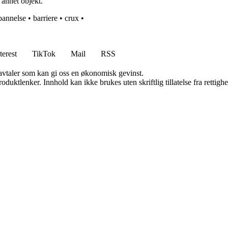
annet objekt.
bannelse
•
barriere
•
crux
•
terest
TikTok
Mail
RSS
savtaler som kan gi oss en økonomisk gevinst.
oduktlenker. Innhold kan ikke brukes uten skriftlig tillatelse fra rettigh