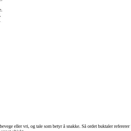
e.
.
.
ege eller vri, og tale som betyr å snakke. Så ordet buktaler refererer 