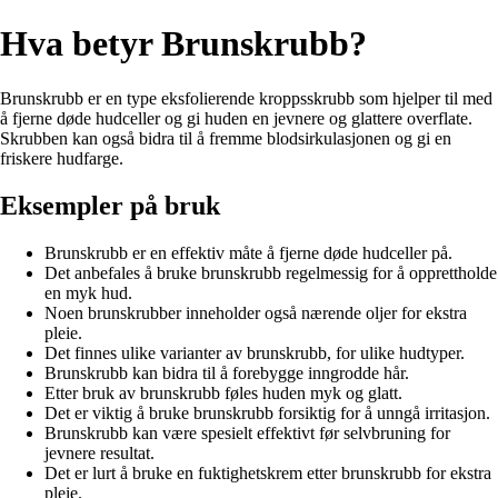
Hva betyr Brunskrubb?
Brunskrubb er en type eksfolierende kroppsskrubb som hjelper til med
å fjerne døde hudceller og gi huden en jevnere og glattere overflate.
Skrubben kan også bidra til å fremme blodsirkulasjonen og gi en
friskere hudfarge.
Eksempler på bruk
Brunskrubb er en effektiv måte å fjerne døde hudceller på.
Det anbefales å bruke brunskrubb regelmessig for å opprettholde
en myk hud.
Noen brunskrubber inneholder også nærende oljer for ekstra
pleie.
Det finnes ulike varianter av brunskrubb, for ulike hudtyper.
Brunskrubb kan bidra til å forebygge inngrodde hår.
Etter bruk av brunskrubb føles huden myk og glatt.
Det er viktig å bruke brunskrubb forsiktig for å unngå irritasjon.
Brunskrubb kan være spesielt effektivt før selvbruning for
jevnere resultat.
Det er lurt å bruke en fuktighetskrem etter brunskrubb for ekstra
pleie.