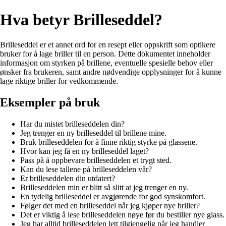
Hva betyr Brilleseddel?
Brilleseddel er et annet ord for en resept eller oppskrift som optikere
bruker for å lage briller til en person. Dette dokumentet inneholder
informasjon om styrken på brillene, eventuelle spesielle behov eller
ønsker fra brukeren, samt andre nødvendige opplysninger for å kunne
lage riktige briller for vedkommende.
Eksempler på bruk
Har du mistet brilleseddelen din?
Jeg trenger en ny brilleseddel til brillene mine.
Bruk brilleseddelen for å finne riktig styrke på glassene.
Hvor kan jeg få en ny brilleseddel laget?
Pass på å oppbevare brilleseddelen et trygt sted.
Kan du lese tallene på brilleseddelen vår?
Er brilleseddelen din utdatert?
Brilleseddelen min er blitt så slitt at jeg trenger en ny.
En tydelig brilleseddel er avgjørende for god synskomfort.
Følger det med en brilleseddel når jeg kjøper nye briller?
Det er viktig å lese brilleseddelen nøye før du bestiller nye glass.
Jeg har alltid brilleseddelen lett tilgjengelig når jeg handler