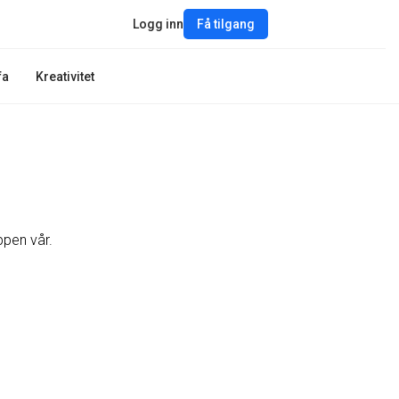
Logg inn
Få tilgang
fa
Kreativitet
ppen vår.