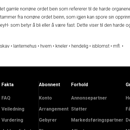
t gamle norrøne ordet bein som refererer til de harde organene s
ammer fra norrøne ordet beinn, som igjen kan spore sin opprinne
H- som betyr å bli eller å være fast. Dette viser til den harde og
skav
•
lanternehus
•
hvem
•
kneler
•
hendelig
•
isblomst
•
mfl.
•
Fakta
Abonnent
Forhold
G
FAQ
Konto
Annonsepartner
H
Veiledning
Arrangement
Støtter
F
Vurdering
Gebyrer
Markedsføringspartner
D