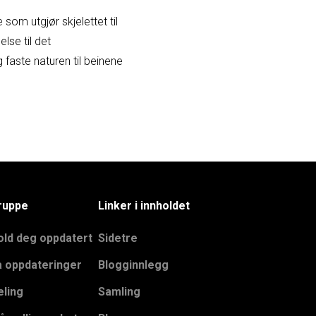
om utgjør skjelettet til
lse til det
 faste naturen til beinene
ruppe
Linker i innholdet
old deg oppdatert
Sidetre
å oppdateringer
Blogginnlegg
eling
Samling