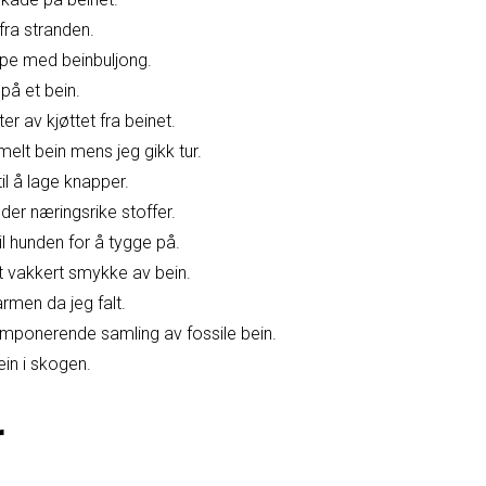
fra stranden.
ppe med beinbuljong.
på et bein.
er av kjøttet fra beinet.
elt bein mens jeg gikk tur.
il å lage knapper.
er næringsrike stoffer.
il hunden for å tygge på.
t vakkert smykke av bein.
armen da jeg falt.
imponerende samling av fossile bein.
ein i skogen.
r