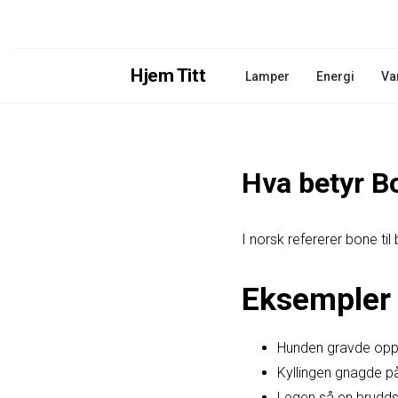
Hjem Titt
Lamper
Energi
Va
Hva betyr B
I norsk refererer bone ti
Eksempler 
Hunden gravde opp 
Kyllingen gnagde på
Legen så en brudds