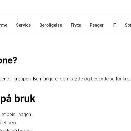
rme
Service
Beroligelse
Flytte
Penger
IT
So
one?
l benet i kroppen. Ben fungerer som støtte og beskyttelse for kro
på bruk
et bein i hagen.
 et bein.
kade på beinet.