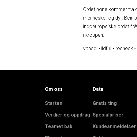
Ordet bone kommer fra de
mennesker og dyr. Bein st
indoeuropeiske ordet *bʰey
i kroppen.
vandel
•
ildfull
•
redneck
•
Om oss
Data
Starten
Gratis ting
Verdier og oppdrag
Spesialpriser
Teamet bak
Kundeanmeldelser