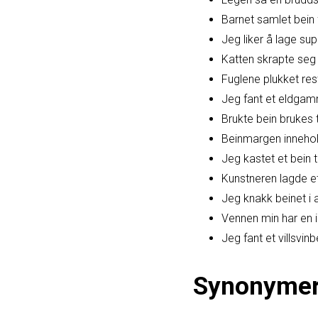
Barnet samlet bein 
Jeg liker å lage su
Katten skrapte seg 
Fuglene plukket rest
Jeg fant et eldgamm
Brukte bein brukes t
Beinmargen innehold
Jeg kastet et bein t
Kunstneren lagde e
Jeg knakk beinet i 
Vennen min har en 
Jeg fant et villsvinb
Synonyme