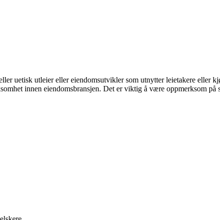
ller uetisk utleier eller eiendomsutvikler som utnytter leietakere eller 
rksomhet innen eiendomsbransjen. Det er viktig å være oppmerksom på sli
elskere.