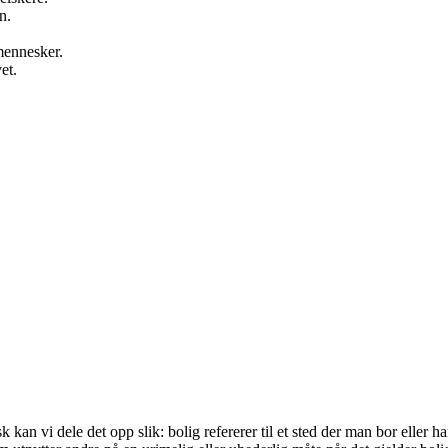
n.
mennesker.
et.
kan vi dele det opp slik: bolig refererer til et sted der man bor eller 