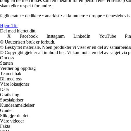
bolighai dermed tolkes som en metafor for en person eller et selskap so
skam eller respekt for andre.
faglitteratur
•
dedikere
•
anarkist
•
akkumulere
•
droppe
•
tjenestebevis
Hjem Titt
Del med hjertet ditt
X
Facebook
Instagram
LinkedIn
YouTube
Pin
© Uautorisert bruk er forbudt.
© Beskyttet materiale. Noen produkter vi viser er en del av samarbeid
© Copyright gjelder alt innhold her. Vi kan motta en del av salget via pr
Om oss
Starten
Verdier og oppdrag
Teamet bak
Bli med oss
Våre lokasjoner
Data
Gratis ting
Spesialpriser
Kundeanmeldelser
Guider
Slik gjør du det
Våre videoer
Fakta