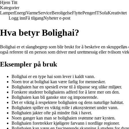
Hjem Titt
Kategorier
Lamper
Energi
Varme
Service
Beroligelse
Flytte
Penger
IT
Sofa
Kreativitet
Logg inn
Få tilgang
Nyheter e-post
Hva betyr Bolighai?
Bolighai er et slangbegrep som blir brukt for å beskrive en skruppelløs e
også referere til en person som driver med urettmessig eller tvilsom vi
Eksempler på bruk
Bolighai er en type hai som lever i kaldt vann.
Noen tror at bolighai kan være farlig for mennesker.
Bolighaien har en spesiell evne til å tilpasse seg ulike miljøer.
Forskere studerer bolighaiens adferd for å lære mer om den.
Bolighaien kan bli ganske stor og imponerende.
Det er viktig å respektere bolighaien og dens naturlige habitat.
Bolighaien spiller en viktig rolle i økosystemet under vann.
Bolighaien jakter ofte på mindre fisk i havet.
Noen ganger kan man se bolighaien svømme nær kysten.
Bolighaien foretrekker kjøligere farvann i nordlige regioner.
Bolighaien kan være en fascinerende skapning å studere for dyre