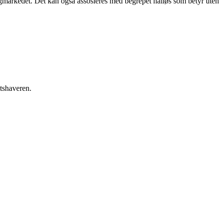
ligmarkedet. Det kan også assosieres med begrepet hailøs som betyr uten
etshaveren.