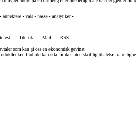
m utnytter andre på en urimelig eller uhederlig måte når det gjelder bo
•
annektere
•
vals
•
nasse
•
analytiker
•
terest
TikTok
Mail
RSS
savtaler som kan gi oss en økonomisk gevinst.
oduktlenker. Innhold kan ikke brukes uten skriftlig tillatelse fra rettigh