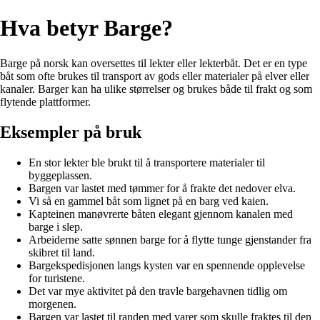
Hva betyr Barge?
Barge på norsk kan oversettes til lekter eller lekterbåt. Det er en type
båt som ofte brukes til transport av gods eller materialer på elver eller
kanaler. Barger kan ha ulike størrelser og brukes både til frakt og som
flytende plattformer.
Eksempler på bruk
En stor lekter ble brukt til å transportere materialer til
byggeplassen.
Bargen var lastet med tømmer for å frakte det nedover elva.
Vi så en gammel båt som lignet på en barg ved kaien.
Kapteinen manøvrerte båten elegant gjennom kanalen med
barge i slep.
Arbeiderne satte sønnen barge for å flytte tunge gjenstander fra
skibret til land.
Bargekspedisjonen langs kysten var en spennende opplevelse
for turistene.
Det var mye aktivitet på den travle bargehavnen tidlig om
morgenen.
Bargen var lastet til randen med varer som skulle fraktes til den