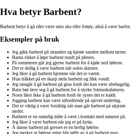
Hva betyr Barbent?
Barbent betyr å gå eller være uten sko eller fottøy, altså å være barfot.
Eksempler på bruk
Jeg gikk barbent på stranden og kjente sanden mellom tærne.
Barna elsker å løpe barbent rundt på plenen.
På sommeren går jeg gjerne barbent for å kjøle ned føttene.
Det er deilig å være barbent når solen skinner.
Jeg liker å gå barbent hjemme når det er varmt.
Hun tråkket på en skarp stein barbent og fikk vondt.
Jeg unngår å gå barbent på grus fordi det kan være ubehagelig.
Barn bør lære seg å gå barbent for å styrke fotmuskulaturen.
Noen liker ikke å gå barbent fordi de synes det er kaldt.
Jogging barbent kan være utfordrende på ujevnt underlag.
Det er viktig å være forsiktig når man går barbent på ukjente
steder.
Barbent er en naturlig måte å være i kontakt med naturen på.
Jeg liker å være barbent når jeg er på hytta.
Å danse barbent på gresset er en herlig følelse.
Jeg merker at føttene mine blir tøffe av å gå barbent mye.