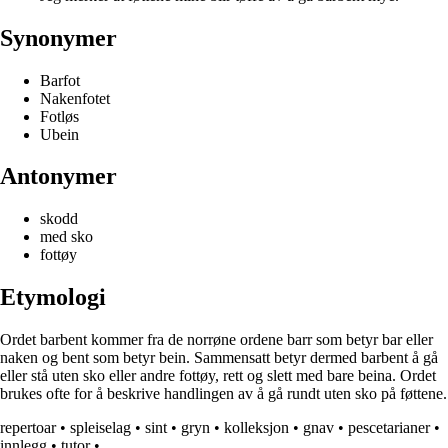
Synonymer
Barfot
Nakenfotet
Fotløs
Ubein
Antonymer
skodd
med sko
fottøy
Etymologi
Ordet barbent kommer fra de norrøne ordene barr som betyr bar eller
naken og bent som betyr bein. Sammensatt betyr dermed barbent å gå
eller stå uten sko eller andre fottøy, rett og slett med bare beina. Ordet
brukes ofte for å beskrive handlingen av å gå rundt uten sko på føttene.
repertoar
•
spleiselag
•
sint
•
gryn
•
kolleksjon
•
gnav
•
pescetarianer
•
innlegg
•
tutor
•