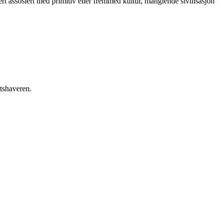
rt assosiert med primitiv eller fremmed kultur, manglende sivilisasjon
etshaveren.