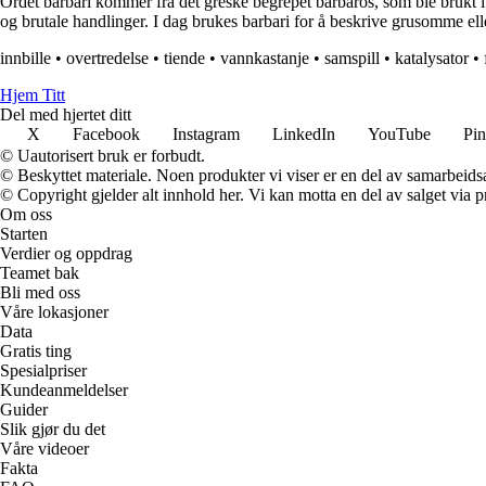
Ordet barbari kommer fra det greske begrepet barbaros, som ble brukt i 
og brutale handlinger. I dag brukes barbari for å beskrive grusomme ell
innbille
•
overtredelse
•
tiende
•
vannkastanje
•
samspill
•
katalysator
•
Hjem Titt
Del med hjertet ditt
X
Facebook
Instagram
LinkedIn
YouTube
Pin
© Uautorisert bruk er forbudt.
© Beskyttet materiale. Noen produkter vi viser er en del av samarbeid
© Copyright gjelder alt innhold her. Vi kan motta en del av salget via pr
Om oss
Starten
Verdier og oppdrag
Teamet bak
Bli med oss
Våre lokasjoner
Data
Gratis ting
Spesialpriser
Kundeanmeldelser
Guider
Slik gjør du det
Våre videoer
Fakta