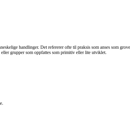
enneskelige handlinger. Det refererer ofte til praksis som anses som gro
ller grupper som oppfattes som primitiv eller lite utviklet.
e.