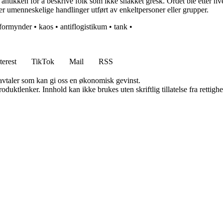
antikken for å beskrive folk som ikke snakket gresk. Ordet ble etter hve
er umenneskelige handlinger utført av enkeltpersoner eller grupper.
formynder
•
kaos
•
antiflogistikum
•
tank
•
terest
TikTok
Mail
RSS
savtaler som kan gi oss en økonomisk gevinst.
oduktlenker. Innhold kan ikke brukes uten skriftlig tillatelse fra rettigh