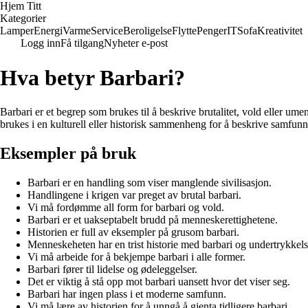
Hjem Titt
Kategorier
Lamper
Energi
Varme
Service
Beroligelse
Flytte
Penger
IT
Sofa
Kreativitet
Logg inn
Få tilgang
Nyheter e-post
Hva betyr Barbari?
Barbari er et begrep som brukes til å beskrive brutalitet, vold eller um
brukes i en kulturell eller historisk sammenheng for å beskrive samfunn e
Eksempler på bruk
Barbari er en handling som viser manglende sivilisasjon.
Handlingene i krigen var preget av brutal barbari.
Vi må fordømme all form for barbari og vold.
Barbari er et uakseptabelt brudd på menneskerettighetene.
Historien er full av eksempler på grusom barbari.
Menneskeheten har en trist historie med barbari og undertrykkels
Vi må arbeide for å bekjempe barbari i alle former.
Barbari fører til lidelse og ødeleggelser.
Det er viktig å stå opp mot barbari uansett hvor det viser seg.
Barbari har ingen plass i et moderne samfunn.
Vi må lære av historien for å unngå å gjenta tidligere barbari.