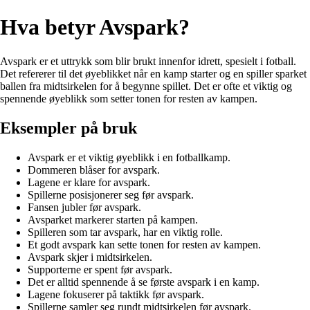
Hva betyr Avspark?
Avspark er et uttrykk som blir brukt innenfor idrett, spesielt i fotball.
Det refererer til det øyeblikket når en kamp starter og en spiller sparket
ballen fra midtsirkelen for å begynne spillet. Det er ofte et viktig og
spennende øyeblikk som setter tonen for resten av kampen.
Eksempler på bruk
Avspark er et viktig øyeblikk i en fotballkamp.
Dommeren blåser for avspark.
Lagene er klare for avspark.
Spillerne posisjonerer seg før avspark.
Fansen jubler før avspark.
Avsparket markerer starten på kampen.
Spilleren som tar avspark, har en viktig rolle.
Et godt avspark kan sette tonen for resten av kampen.
Avspark skjer i midtsirkelen.
Supporterne er spent før avspark.
Det er alltid spennende å se første avspark i en kamp.
Lagene fokuserer på taktikk før avspark.
Spillerne samler seg rundt midtsirkelen før avspark.