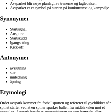
Avsparket blir nøye planlagt av trenerne og lagledelsen.
Avsparket er et symbol på starten på konkurranse og kampvilje.
Synonymer
Startsignal
Anspore
Startskudd
Igangsetting
Kick-off
Antonymer
avslutning
start
innledning
åpning
Etymologi
Ordet avspark kommer fra fotballsporten og refererer til øyeblikket når
spillet starter ved at en spiller sparker ballen fra midtsirkelen mot et
annet lag. Avspark består av preposisjonen av som betyr fra eller