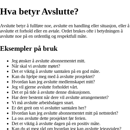
Hva betyr Avslutte?
Avslutte betyr å fullføre noe, avslutte en handling eller situasjon, eller å
avslutte et forhold eller en avtale. Ordet brukes ofte i betydningen å
avslutte noe på en ordentlig og respektfull måte.
Eksempler på bruk
Jeg ønsker å avslutte abonnementet mitt.
Når skal vi avslutte møtet?
Det er viktig å avslutte samtalen på en god måte.
Kan du hjelpe meg med å avslutte prosjektet?
Hvordan kan jeg avslutte medlemskapet mitt?
Jeg vil gjerne avslutte forholdet vårt.
Det er på tide å avslutte denne diskusjonen.
Har dere bestemt når dere vil avslutte arrangementet?
Vi må avslutte arbeidsdagen snart.
Er det greit om vi avslutter samtalen her?
Hvordan kan jeg avslutte abonnementet mitt på nettstedet?
La oss avslutte dette prosjektet før ferien.
Det er viktig å avslutte dagen på en positiv måte.
Kan du gi meg råd om hvordan jeg kan avslutte leieavtalen?