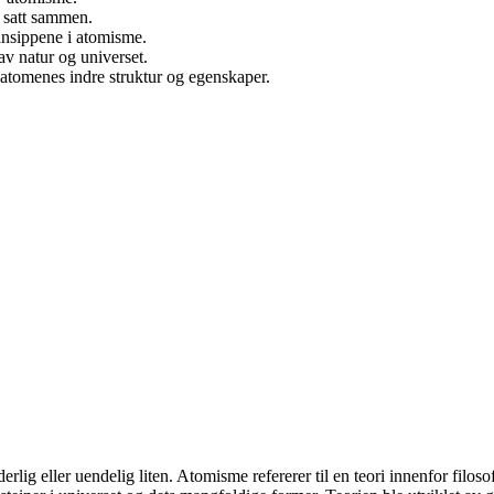
r satt sammen.
rinsippene i atomisme.
av natur og universet.
atomenes indre struktur og egenskaper.
g eller uendelig liten. Atomisme refererer til en teori innenfor filosofi