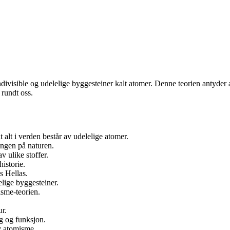
indivisible og udelelige byggesteiner kalt atomer. Denne teorien antyder
 rundt oss.
 alt i verden består av udelelige atomer.
ngen på naturen.
 ulike stoffer.
historie.
s Hellas.
elige byggesteiner.
isme-teorien.
ur.
g og funksjon.
v atomisme.