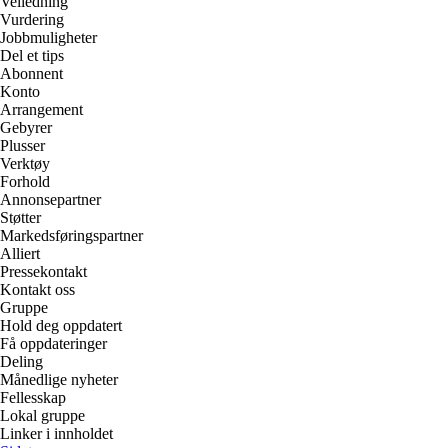
Veiledning
Vurdering
Jobbmuligheter
Del et tips
Abonnent
Konto
Arrangement
Gebyrer
Plusser
Verktøy
Forhold
Annonsepartner
Støtter
Markedsføringspartner
Alliert
Pressekontakt
Kontakt oss
Gruppe
Hold deg oppdatert
Få oppdateringer
Deling
Månedlige nyheter
Fellesskap
Lokal gruppe
Linker i innholdet