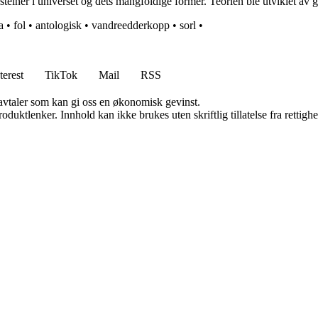
steiner i universet og dets mangfoldige former. Teorien ble utviklet a
a
•
fol
•
antologisk
•
vandreedderkopp
•
sorl
•
terest
TikTok
Mail
RSS
savtaler som kan gi oss en økonomisk gevinst.
oduktlenker. Innhold kan ikke brukes uten skriftlig tillatelse fra rettigh