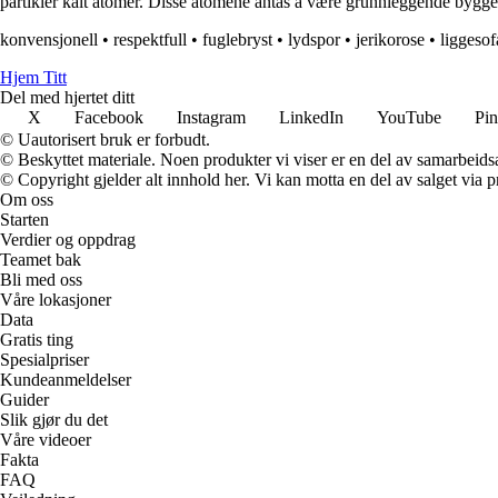
partikler kalt atomer. Disse atomene antas å være grunnleggende bygge
konvensjonell
•
respektfull
•
fuglebryst
•
lydspor
•
jerikorose
•
liggesof
Hjem Titt
Del med hjertet ditt
X
Facebook
Instagram
LinkedIn
YouTube
Pin
© Uautorisert bruk er forbudt.
© Beskyttet materiale. Noen produkter vi viser er en del av samarbeid
© Copyright gjelder alt innhold her. Vi kan motta en del av salget via pr
Om oss
Starten
Verdier og oppdrag
Teamet bak
Bli med oss
Våre lokasjoner
Data
Gratis ting
Spesialpriser
Kundeanmeldelser
Guider
Slik gjør du det
Våre videoer
Fakta
FAQ