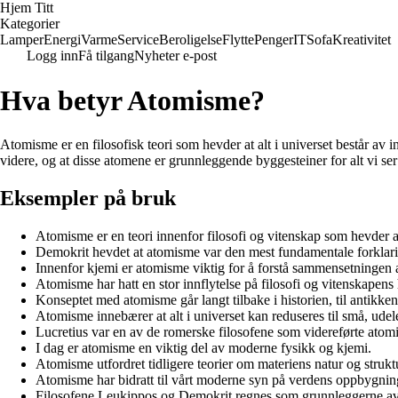
Hjem Titt
Kategorier
Lamper
Energi
Varme
Service
Beroligelse
Flytte
Penger
IT
Sofa
Kreativitet
Logg inn
Få tilgang
Nyheter e-post
Hva betyr Atomisme?
Atomisme er en filosofisk teori som hevder at alt i universet består av 
videre, og at disse atomene er grunnleggende byggesteiner for alt vi ser
Eksempler på bruk
Atomisme er en teori innenfor filosofi og vitenskap som hevder at
Demokrit hevdet at atomisme var den mest fundamentale forklari
Innenfor kjemi er atomisme viktig for å forstå sammensetningen av
Atomisme har hatt en stor innflytelse på filosofi og vitenskapens 
Konseptet med atomisme går langt tilbake i historien, til antikken
Atomisme innebærer at alt i universet kan reduseres til små, udel
Lucretius var en av de romerske filosofene som videreførte atom
I dag er atomisme en viktig del av moderne fysikk og kjemi.
Atomisme utfordret tidligere teorier om materiens natur og strukt
Atomisme har bidratt til vårt moderne syn på verdens oppbygnin
Filosofene Leukippos og Demokrit regnes som grunnleggerne a