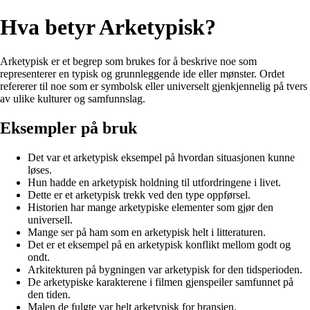
Hva betyr Arketypisk?
Arketypisk er et begrep som brukes for å beskrive noe som
representerer en typisk og grunnleggende ide eller mønster. Ordet
refererer til noe som er symbolsk eller universelt gjenkjennelig på tvers
av ulike kulturer og samfunnslag.
Eksempler på bruk
Det var et arketypisk eksempel på hvordan situasjonen kunne
løses.
Hun hadde en arketypisk holdning til utfordringene i livet.
Dette er et arketypisk trekk ved den type oppførsel.
Historien har mange arketypiske elementer som gjør den
universell.
Mange ser på ham som en arketypisk helt i litteraturen.
Det er et eksempel på en arketypisk konflikt mellom godt og
ondt.
Arkitekturen på bygningen var arketypisk for den tidsperioden.
De arketypiske karakterene i filmen gjenspeiler samfunnet på
den tiden.
Malen de fulgte var helt arketypisk for bransjen.