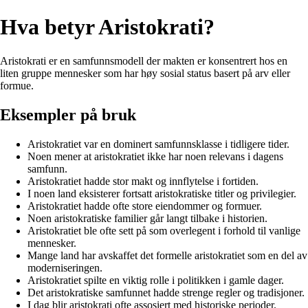
Hva betyr Aristokrati?
Aristokrati er en samfunnsmodell der makten er konsentrert hos en
liten gruppe mennesker som har høy sosial status basert på arv eller
formue.
Eksempler på bruk
Aristokratiet var en dominert samfunnsklasse i tidligere tider.
Noen mener at aristokratiet ikke har noen relevans i dagens
samfunn.
Aristokratiet hadde stor makt og innflytelse i fortiden.
I noen land eksisterer fortsatt aristokratiske titler og privilegier.
Aristokratiet hadde ofte store eiendommer og formuer.
Noen aristokratiske familier går langt tilbake i historien.
Aristokratiet ble ofte sett på som overlegent i forhold til vanlige
mennesker.
Mange land har avskaffet det formelle aristokratiet som en del av
moderniseringen.
Aristokratiet spilte en viktig rolle i politikken i gamle dager.
Det aristokratiske samfunnet hadde strenge regler og tradisjoner.
I dag blir aristokrati ofte assosiert med historiske perioder.