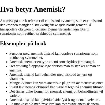
Hva betyr Anemisk?
Anemisk på norsk refererer til en tilstand av anemi, som er en tilstand
der kroppen mangler tilstrekkelig friske røde blodlegemer til å
transportere oksygen til cellene. Denne tilstanden kan føre til
symptomer som tretthet, svakhet og svimmelhet.
Eksempler på bruk
Personer med anemisk tilstand kan oppleve symptomer som
tretthet og svimmelhet.
Anemisk anemi er en type anemi som skyldes jernmangel.
Det er viktig å oppsøke lege dersom man mistenker at man er
anemisk.
Anemisk tilstand kan behandles med tilskudd av jern og
vitaminer.
Mange kvinner kan være anemiske på grunn av menstruasjonen.
Svært lavt hemoglobinnivå kan være et tegn på anemisk tilstand.
Det finnes ulike former for anemisk anemi, og behandlingen vil
variere.
Anemisk tilstand kan påvirke både fysisk og mentalt velvære.
Et sunt kosthold med mye jern kan forebygge anemisk anemi.