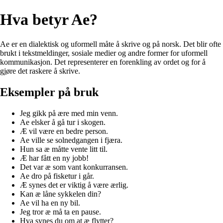
Hva betyr Ae?
Ae er en dialektisk og uformell måte å skrive og på norsk. Det blir ofte
brukt i tekstmeldinger, sosiale medier og andre former for uformell
kommunikasjon. Det representerer en forenkling av ordet og for å
gjøre det raskere å skrive.
Eksempler på bruk
Jeg gikk på ære med min venn.
Ae elsker å gå tur i skogen.
Æ vil være en bedre person.
Ae ville se solnedgangen i fjæra.
Hun sa æ måtte vente litt til.
Æ har fått en ny jobb!
Det var æ som vant konkurransen.
Ae dro på fisketur i går.
Æ synes det er viktig å være ærlig.
Kan æ låne sykkelen din?
Ae vil ha en ny bil.
Jeg tror æ må ta en pause.
Hva synes du om at æ flytter?