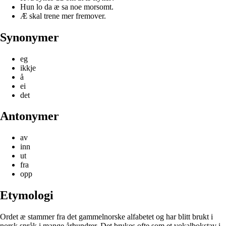
Hun lo da æ sa noe morsomt.
Æ skal trene mer fremover.
Synonymer
eg
ikkje
å
ei
det
Antonymer
av
inn
ut
fra
opp
Etymologi
Ordet æ stammer fra det gammelnorske alfabetet og har blitt brukt i
norsk språk i mange århundrer. Det brukes ofte som et vokalbokstav i